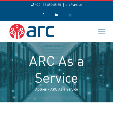
+221 33 859 85 85
|
arc@arc.sn
ARC As a
Service
Accueil
»
ARC As a Service