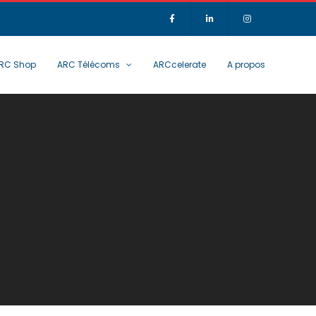
RC Shop
ARC Télécoms
ARCcelerate
A propos