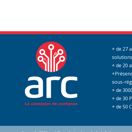
+ de 27 a
solution
+ de 20 
+Présenc
sous-rég
+ de 3000
+ de 30 
+ de 50 