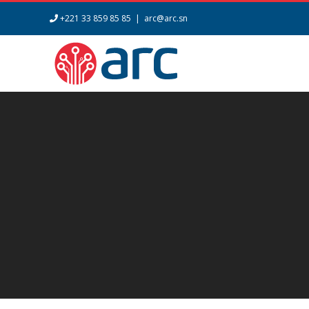
Skip
+221 33 859 85 85
|
arc@arc.sn
to
content