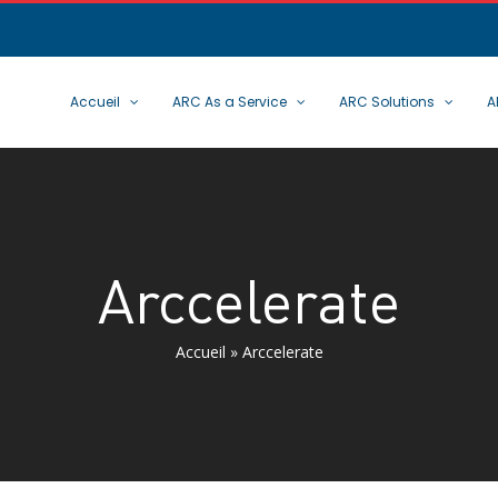
Search
for:
Accueil
ARC As a Service
ARC Solutions
A
Arccelerate
Accueil
»
Arccelerate